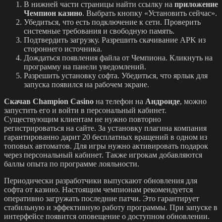
В нижней части страницы найти ссылку на
приложение
Чемпион казино
. Выбрать кнопку «Установить сейчас».
Убедиться, что есть подключение к сети. Проверить
системные требования и свободную память.
Подтвердить загрузку. Разрешить скачивание APK из
стороннего источника.
Дождаться появления файла от Чемпиона. Кликнуть на
программу на панели уведомлений.
Разрешить установку софта. Убедиться, что ярлык для
запуска появился на рабочем экране.
Скачав Champion Casino
на телефон на
Андроиде
, можно
запустить его и войти в персональный кабинет.
Существующим клиентам не нужно повторно
регистрироваться на сайте. За установку плагина компания
гарантированно дарит 20 бесплатных вращений в одном из
топовых автоматов. Для игры нужно активировать подарок
через персональный кабинет. Также игрокам добавляются
баллы опыта по программе лояльности.
Периодически разработчики выпускают обновления для
софта от казино. Настоящим чемпионам рекомендуется
оперативно загружать последние патчи. Это гарантирует
стабильную и эффективную работу программы. При запуске в
интерфейсе появится оповещение о доступном обновлении.