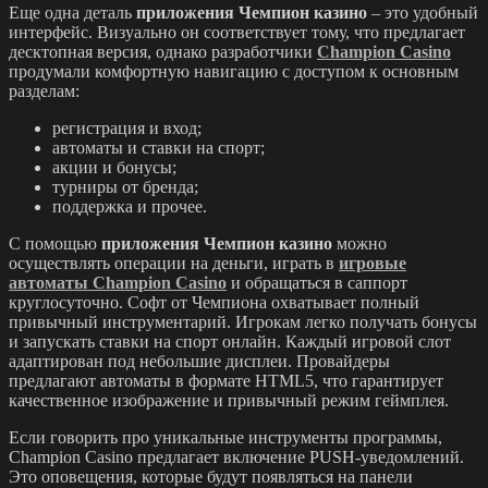
Еще одна деталь
приложения Чемпион казино
– это удобный
интерфейс. Визуально он соответствует тому, что предлагает
десктопная версия, однако разработчики
Champion Casino
продумали комфортную навигацию с доступом к основным
разделам:
регистрация и вход;
автоматы и ставки на спорт;
акции и бонусы;
турниры от бренда;
поддержка и прочее.
С помощью
приложения Чемпион казино
можно
осуществлять операции на деньги, играть в
игровые
автоматы Champion Casino
и обращаться в саппорт
круглосуточно. Софт от Чемпиона охватывает полный
привычный инструментарий. Игрокам легко получать бонусы
и запускать ставки на спорт онлайн. Каждый игровой слот
адаптирован под небольшие дисплеи. Провайдеры
предлагают автоматы в формате HTML5, что гарантирует
качественное изображение и привычный режим геймплея.
Если говорить про уникальные инструменты программы,
Champion Casino предлагает включение PUSH-уведомлений.
Это оповещения, которые будут появляться на панели