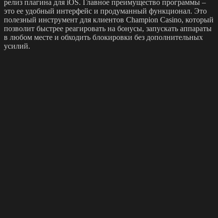
релиз плагина для iOS. Главное преимущество программы –
это ее удобный интерфейс и продуманный функционал. Это
полезный инструмент для клиентов Champion Casino, который
позволит быстрее реагировать на бонусы, запускать аппараты
в любом месте и обходить блокировки без дополнительных
усилий.