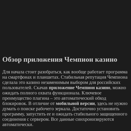
Обзор приложения Чемпион казино
Для начала стоит разобраться, как вообще работает программа
на смартфонах и планшетах. Стабильная репутация Чемпиона
сделала это казино незаменимым выбором для российских
пользователей. Скачав
приложение Чемпион казино
, можно
ожидать полного охвата функционала. Ключевое
преимущество плагина – это автоматический обход
блокировок. В отличие от
мобильной версии
, здесь не нужно
думать о поиске рабочего зеркала. Достаточно установить
программу, запустить ее и ожидать стабильного защищенного
соединения с сервером. Все данные синхронизируются
автоматически.